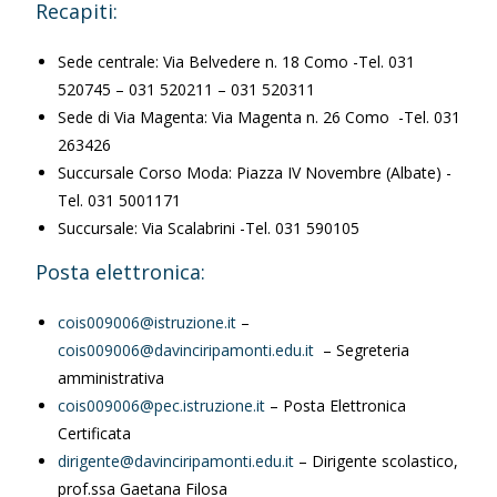
Recapiti:
Sede centrale: Via Belvedere n. 18 Como -Tel. 031
520745 – 031 520211 – 031 520311
Sede di Via Magenta: Via Magenta n. 26 Como -Tel. 031
263426
Succursale Corso Moda: Piazza IV Novembre (Albate) -
Tel. 031 5001171
Succursale: Via Scalabrini -Tel. 031 590105
Posta elettronica:
cois009006@istruzione.it
–
cois009006@davinciripamonti.edu.it
– Segreteria
amministrativa
cois009006@pec.istruzione.it
– Posta Elettronica
Certificata
dirigente@davinciripamonti.edu.it
– Dirigente scolastico,
prof.ssa Gaetana Filosa